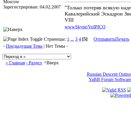
Moscow
Зарегистрирован: 04.02.2007
"Только потеряв всякую над
Кавалерийский Эскадрон Зв
VIII
www
Skype/VoIP
ICQ
Страницы:
1
...
3
4
[5]
Отправить
Печать
‹
Предыдущая Тема
| Нет Темы ›
« Главная
‹ Раздел
^Вверх
Russian Descent Outpo
YaBB Forum Softwar