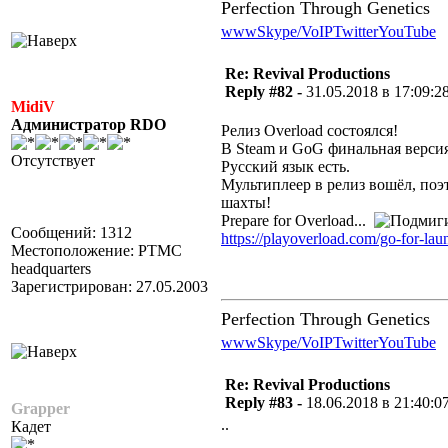
Perfection Through Genetics
www
Skype/VoIP
Twitter
YouTube
Re: Revival Productions
Reply #82 -
31.05.2018 в 17:09:2
MidiV
Администратор RDO
Релиз Overload состоялся!
В Steam и GoG финальная версия
Отсутствует
Русский язык есть.
Мультиплеер в релиз вошёл, поэ
шахты!
Prepare for Overload...
Сообщений: 1312
https://playoverload.com/go-for-lau
Местоположение: PTMC
headquarters
Зарегистрирован: 27.05.2003
Perfection Through Genetics
www
Skype/VoIP
Twitter
YouTube
Re: Revival Productions
Reply #83 -
18.06.2018 в 21:40:0
Grapper
..
Кадет