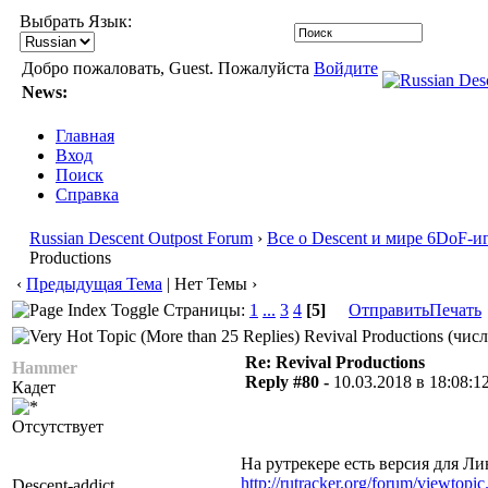
Выбрать Язык:
Добро пожаловать, Guest. Пожалуйста
Войдите
News:
Главная
Вход
Поиск
Справка
Russian Descent Outpost Forum
›
Все о Descent и мире 6DoF-и
Productions
‹
Предыдущая Тема
| Нет Темы ›
Страницы:
1
...
3
4
[5]
Отправить
Печать
Revival Productions (чис
Re: Revival Productions
Hammer
Reply #80 -
10.03.2018 в 18:08:1
Кадет
Отсутствует
На рутрекере есть версия для Ли
http://rutracker.org/forum/viewtopi
Descent-addict