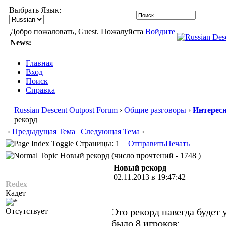
Выбрать Язык:
Добро пожаловать, Guest. Пожалуйста
Войдите
News:
Главная
Вход
Поиск
Справка
Russian Descent Outpost Forum
›
Общие разговоры
›
Интересн
рекорд
‹
Предыдущая Тема
|
Следующая Тема
›
Страницы: 1
Отправить
Печать
Новый рекорд (число прочтений - 1748 )
Новый рекорд
02.11.2013 в 19:47:42
Redex
Кадет
Это рекорд навегда будет 
Отсутствует
было 8 игроков: