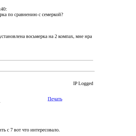
:40:
ерка по сравнению с семеркой?
установлена восьмерка на 2 компах, мне нра
IP Logged
Печать
4
ть с 7 вот что интересовало.