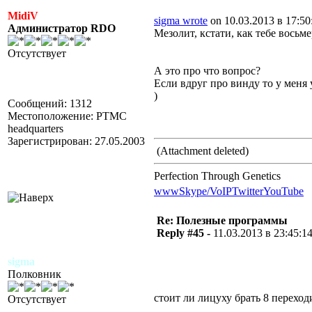
MidiV
sigma wrote
on 10.03.2013 в 17:50
Администратор RDO
Мезолит, кстати, как тебе восьм
Отсутствует
А это про что вопрос?
Если вдруг про винду то у меня 
)
Сообщений: 1312
Местоположение: PTMC
headquarters
Зарегистрирован: 27.05.2003
(Attachment deleted)
Perfection Through Genetics
www
Skype/VoIP
Twitter
YouTube
Re: Полезные программы
Reply #45 -
11.03.2013 в 23:45:1
sigma
Полковник
стоит ли лицуху брать 8 переходи
Отсутствует