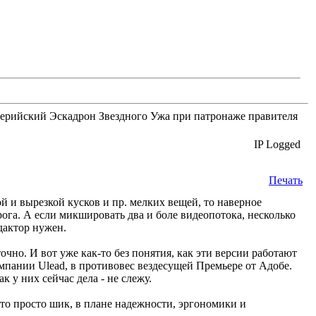
лерийский Эскадрон Звездного Ужа при патронаже правителя
IP Logged
Печать
й и вырезкой кусков и пр. мелких вещей, то наверное
прога. А если микшировать два и боле видеопотока, несколько
дактор нужен.
точно. И вот уже как-то без понятия, как эти версии работают
омпании Ulead, в противовес вездесущей Премьере от Адобе.
 у них сейчас дела - не слежу.
это просто шик, в плане надежности, эргономики и