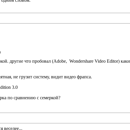
 одним словом.
0
кой. другие что пробовал (Adobe, Wondershare Video Editor) как
ятная, не грузит систему, видит видео фрапса.
ition 3.0
ерка по сравнению с семеркой?
 веселее...