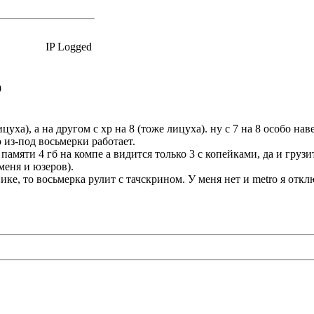
IP Logged
9
ицуха), а на другом с xp на 8 (тоже лицуха). ну с 7 на 8 особо 
о из-под восьмерки работает.
амяти 4 гб на компе а видится только 3 с копейками, да и грузит
меня и юзеров).
ике, то восьмерка рулит с тачскрином. У меня нет и metro я отклю