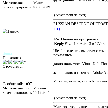
функционала. Немецкий подход,
Местоположение: Минск
Зарегистрирован: 08.05.2009
(Attachment deleted)
RUSSIAN DESCENT OUTPOST
ICQ
Re: Полезные программы
Reply #42 -
10.03.2013 в 17:50:4
Ulead вроде несовместим с семер
sigma
показались.
Полковник
давно пользуюсь VirtualDub. Пон
Отсутствует
аудио давно и прочно - Adobe Aud
Мезолит, кстати, как тебе восьм
Сообщений: 1097
Местоположение: Москва
Зарегистрирован: 15.12.2011
(Attachment deleted)
Жить хочется лучше, а приходится