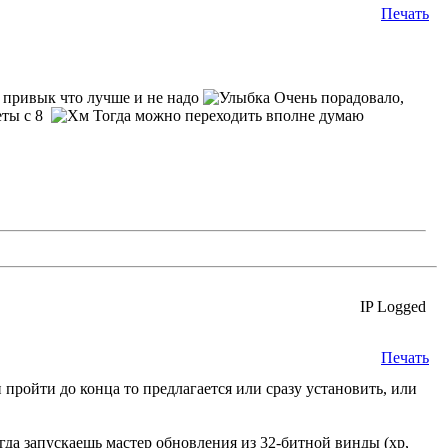
Печать
 7 привык что лучше и не надо
Очень порадовало,
шеты с 8
Тогда можно переходить вполне думаю
IP Logged
Печать
 пройти до конца то предлагается или сразу установить, или
огда запускаешь мастер обновления из 32-битной винды (xp,