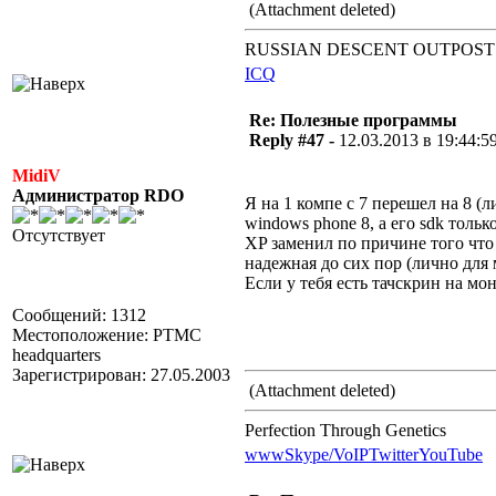
(Attachment deleted)
RUSSIAN DESCENT OUTPOST
ICQ
Re: Полезные программы
Reply #47 -
12.03.2013 в 19:44:5
MidiV
Администратор RDO
Я на 1 компе с 7 перешел на 8 (л
windows phone 8, а его sdk тольк
Отсутствует
XP заменил по причине того что п
надежная до сих пор (лично для 
Если у тебя есть тачскрин на мон
Сообщений: 1312
Местоположение: PTMC
headquarters
Зарегистрирован: 27.05.2003
(Attachment deleted)
Perfection Through Genetics
www
Skype/VoIP
Twitter
YouTube