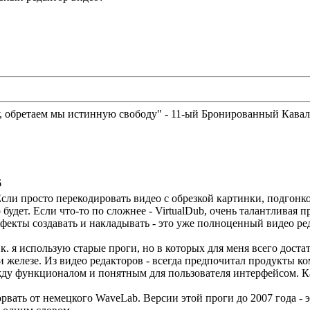
у, обретаем мы истинную свободу" - 11-ый Бронированный Кава
6
сли просто перекодировать видео с обрезкой картинки, подгонко
будет. Если что-то по сложнее - VirtualDub, очень талантливая 
фекты создавать и накладывать - это уже полноценный видео ре
.к. я использую старые проги, но в которых для меня всего доста
и железе. Из видео редакторов - всегда предпочитал продукты к
жду функционалом и понятным для пользователя интерфейсом. Как
рвать от немецкого WaveLab. Версии этой проги до 2007 года - 