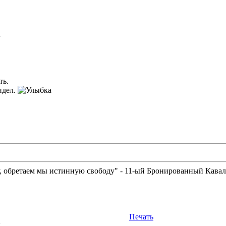
7
ть.
видел.
у, обретаем мы истинную свободу" - 11-ый Бронированный Кава
Печать
2