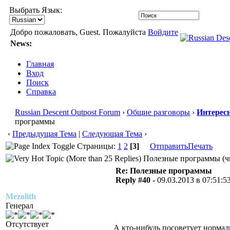
Выбрать Язык:
Добро пожаловать, Guest. Пожалуйста
Войдите
News:
Главная
Вход
Поиск
Справка
Russian Descent Outpost Forum
›
Общие разговоры
›
Интересн
программы
‹
Предыдущая Тема
|
Следующая Тема
›
Страницы:
1
2
[3]
Отправить
Печать
Полезные программы (чи
Re: Полезные программы
Reply #40 -
09.03.2013 в 07:51:5
Mezolith
Генерал
Отсутствует
А кто-нибудь посоветует нормал