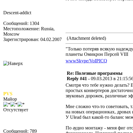
Descent-addict
Сообщений: 1304
Местоположение: Russia,
Moscow
(Attachment deleted)
Зарегистрирован: 04.02.2007
"Только потеряв всякую надежд
планеты Омикрон Персей VIII
www
Skype/VoIP
ICQ
Re: Полезные программы
Reply #41 -
09.03.2013 в 21:15:5
Смотря что тебе нужно делать? Е
простых конвертеров достаточно 
PVS
звуковых дорожек, различные эф
Майор
Мне сложно что-то советовать, т
Отсутствует
на новых операционках, дровах 
У Ulead был какой-то баланс ме
По аудио монтажу - меня фиг ото
Сообщений: 789