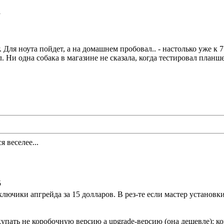
1
. Для ноута пойдет, а на домашнем пробовал.. - настолько уже к
знал. Ни одна собака в магазине не сказала, когда тестировал план
 веселее...
5
лючики апгрейда за 15 долларов. В рез-те если мастер установки
купать не коробочную версию а upgrade-версию (она дешевле): к