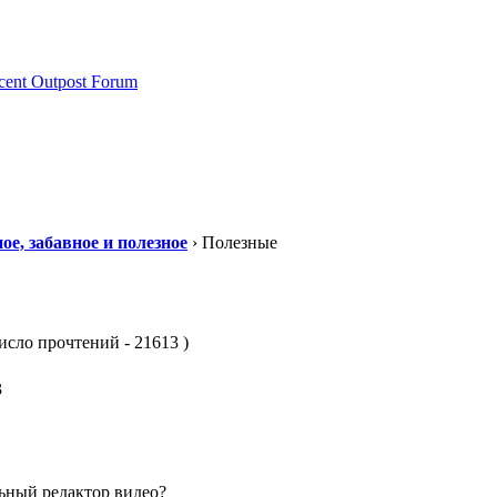
ое, забавное и полезное
› Полезные
сло прочтений - 21613 )
3
ьный редактор видео?