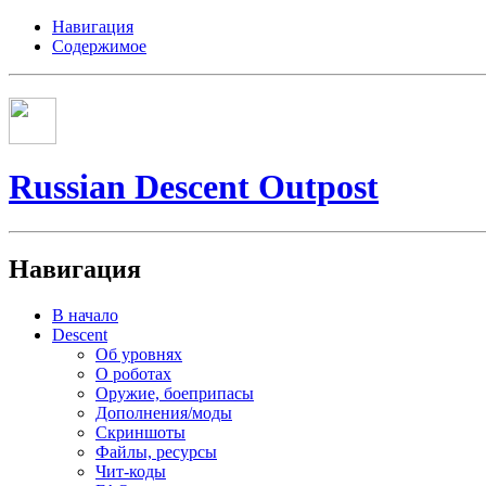
Навигация
Содержимое
Russian Descent Outpost
Навигация
В начало
Descent
Об уровнях
О роботах
Оружие, боеприпасы
Дополнения/моды
Скриншоты
Файлы, ресурсы
Чит-коды