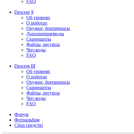
FAQ
Descent ][
Об уровнях
О роботах
Оружие, боеприпасы
Дополнения/моды
Скриншоты
Файлы, ресурсы
Чит-коды
FAQ
Descent III
Об уровнях
О роботах
Оружие, боеприпасы
Скриншоты
Файлы, ресурсы
Чит-коды
FAQ
Форум
Фотоальбом
Сбор средств!