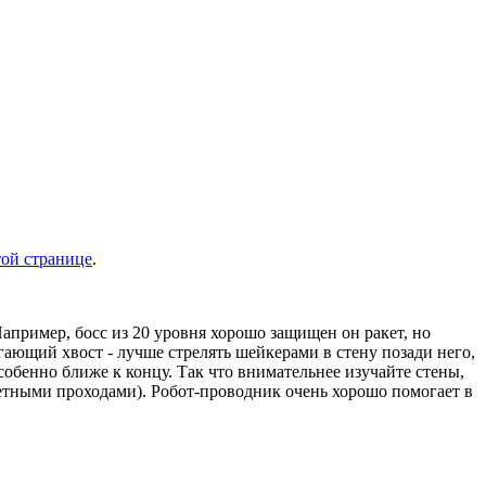
той странице
.
апример, босс из 20 уровня хорошо защищен он ракет, но
ающий хвост - лучше стрелять шейкерами в стену позади него,
собенно ближе к концу. Так что внимательнее изучайте стены,
ретными проходами). Робот-проводник очень хорошо помогает в