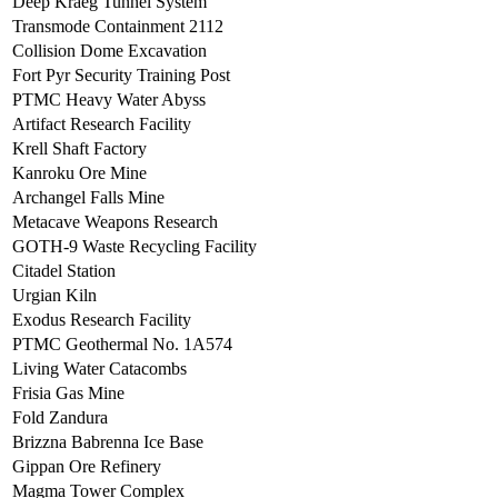
Deep Kraeg Tunnel System
Transmode Containment 2112
Collision Dome Excavation
Fort Pyr Security Training Post
PTMC Heavy Water Abyss
Artifact Research Facility
Krell Shaft Factory
Kanroku Ore Mine
Archangel Falls Mine
Metacave Weapons Research
GOTH-9 Waste Recycling Facility
Citadel Station
Urgian Kiln
Exodus Research Facility
PTMC Geothermal No. 1A574
Living Water Catacombs
Frisia Gas Mine
Fold Zandura
Brizzna Babrenna Ice Base
Gippan Ore Refinery
Magma Tower Complex