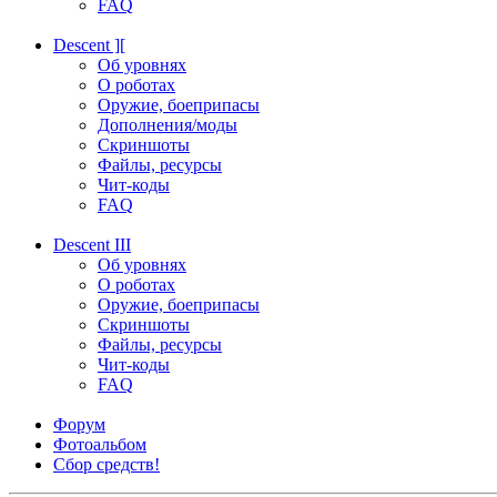
FAQ
Descent ][
Об уровнях
О роботах
Оружие, боеприпасы
Дополнения/моды
Скриншоты
Файлы, ресурсы
Чит-коды
FAQ
Descent III
Об уровнях
О роботах
Оружие, боеприпасы
Скриншоты
Файлы, ресурсы
Чит-коды
FAQ
Форум
Фотоальбом
Сбор средств!