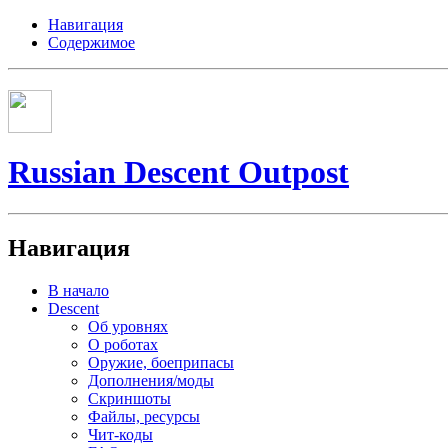
Навигация
Содержимое
Russian Descent Outpost
Навигация
В начало
Descent
Об уровнях
О роботах
Оружие, боеприпасы
Дополнения/моды
Скриншоты
Файлы, ресурсы
Чит-коды