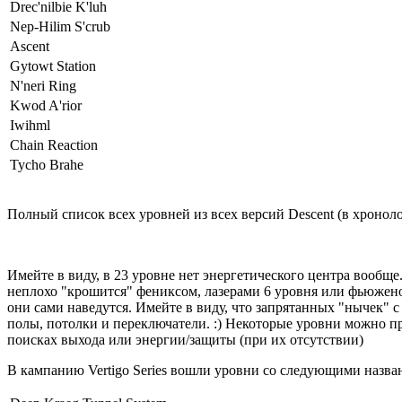
Drec'nilbie K'luh
Nep-Hilim S'crub
Ascent
Gytowt Station
N'neri Ring
Kwod A'rior
Iwihml
Chain Reaction
Tycho Brahe
Полный список всех уровней из всех версий Descent (в хроно
Имейте в виду, в 23 уровне нет энергетического центра вообщ
неплохо "крошится" фениксом, лазерами 6 уровня или фьюжено
они сами наведутся. Имейте в виду, что запрятанных "нычек" 
полы, потолки и переключатели. :) Некоторые уровни можно п
поисках выхода или энергии/защиты (при их отсутствии)
В кампанию Vertigo Series вошли уровни со следующими назва