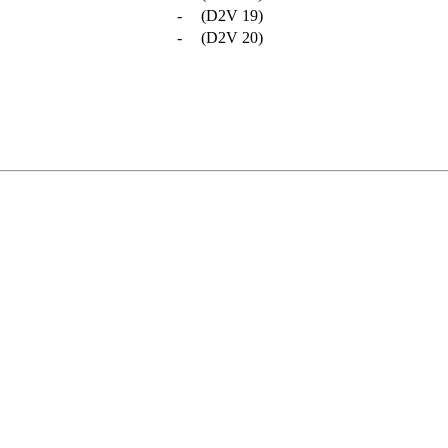
-
(D2V 19)
-
(D2V 20)