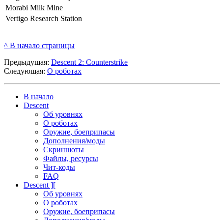
Morabi Milk Mine
Vertigo Research Station
^ В начало страницы
Предыдущая:
Descent 2: Counterstrike
Следующая:
О роботах
В начало
Descent
Об уровнях
О роботах
Оружие, боеприпасы
Дополнения/моды
Скриншоты
Файлы, ресурсы
Чит-коды
FAQ
Descent ][
Об уровнях
О роботах
Оружие, боеприпасы