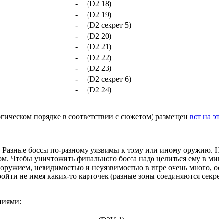
-
(D2 18)
-
(D2 19)
-
(D2 секрет 5)
-
(D2 20)
-
(D2 21)
-
(D2 22)
-
(D2 23)
-
(D2 секрет 6)
-
(D2 24)
логическом порядке в соответствии с сюжетом) размещен
вот на э
е. Разные боссы по-разному уязвимы к тому или иному оружию. Н
м. Чтобы уничтожить финального босса надо целиться ему в миг
с оружием, невидимостью и неуязвимостью в игре очень много, о
ройти не имея каких-то карточек (разные зоны соединяются сек
ниями: